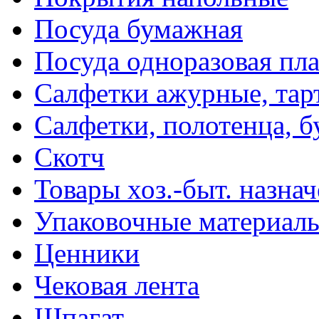
Посуда бумажная
Посуда одноразовая пл
Салфетки ажурные, тар
Салфетки, полотенца, б
Скотч
Товары хоз.-быт. назна
Упаковочные материал
Ценники
Чековая лента
Шпагат