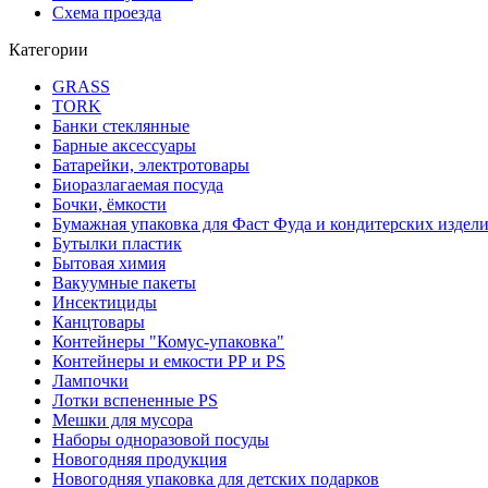
Схема проезда
Категории
GRASS
TORK
Банки стеклянные
Барные аксессуары
Батарейки, электротовары
Биоразлагаемая посуда
Бочки, ёмкости
Бумажная упаковка для Фаст Фуда и кондитерских издел
Бутылки пластик
Бытовая химия
Вакуумные пакеты
Инсектициды
Канцтовары
Контейнеры "Комус-упаковка"
Контейнеры и емкости РР и PS
Лампочки
Лотки вспененные PS
Мешки для мусора
Наборы одноразовой посуды
Новогодняя продукция
Новогодняя упаковка для детских подарков