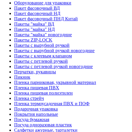
Оборудование для упаковки
Пакет фасовочный ВД
Пакет фасовочный НД
Пакет фасовочный ПНД Китай
Пакеты "майка" ВД
Пакеты "майка" НД
Пакеты "майка" новогодние
Пакеты ZIP-LOCK
Пакеты с вырубной ручкой
Пакеты с вырубной ручкой новогодние
Пакеты с клеевым клапаном
Пакеты с петлевой ручкой
Пакеты с петлевой ручкой новогодние
Перчатки, рукавицы
Пикник
Пленка парниковая, укрывной материал
Пленка пищевая ПВХ
Пленка пищевая полиэтилен
Пленка стрейч
Пленка термоусадочная ПВХ и ПОФ
Подарочная упаковка
Покрытия напольные
Посуда бумажная
Посуда одноразовая пластик
Салфетки ажурные, тарталетки