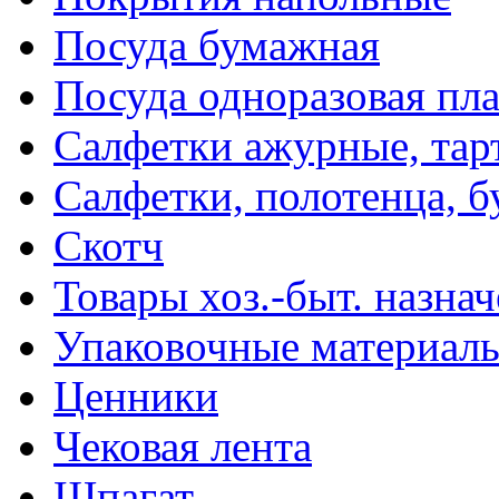
Посуда бумажная
Посуда одноразовая пл
Салфетки ажурные, тар
Салфетки, полотенца, б
Скотч
Товары хоз.-быт. назна
Упаковочные материал
Ценники
Чековая лента
Шпагат