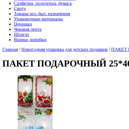
Салфетки, полотенца, бумага
Скотч
Товары хоз.-быт. назначения
Упаковочные материалы
Ценники
Чековая лента
Шпагат
Ящики, коробки
Главная
/
Новогодняя упаковка для детских подарков
/
ПАКЕТ 
ПАКЕТ ПОДАРОЧНЫЙ 25*40