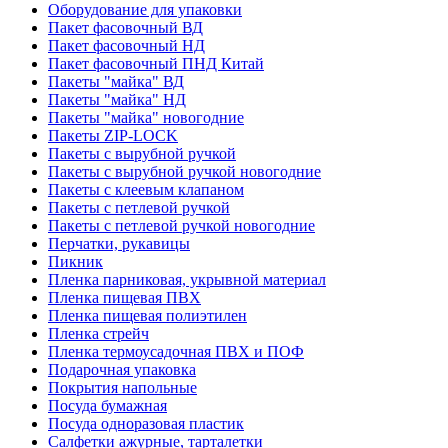
Оборудование для упаковки
Пакет фасовочный ВД
Пакет фасовочный НД
Пакет фасовочный ПНД Китай
Пакеты "майка" ВД
Пакеты "майка" НД
Пакеты "майка" новогодние
Пакеты ZIP-LOCK
Пакеты с вырубной ручкой
Пакеты с вырубной ручкой новогодние
Пакеты с клеевым клапаном
Пакеты с петлевой ручкой
Пакеты с петлевой ручкой новогодние
Перчатки, рукавицы
Пикник
Пленка парниковая, укрывной материал
Пленка пищевая ПВХ
Пленка пищевая полиэтилен
Пленка стрейч
Пленка термоусадочная ПВХ и ПОФ
Подарочная упаковка
Покрытия напольные
Посуда бумажная
Посуда одноразовая пластик
Салфетки ажурные, тарталетки