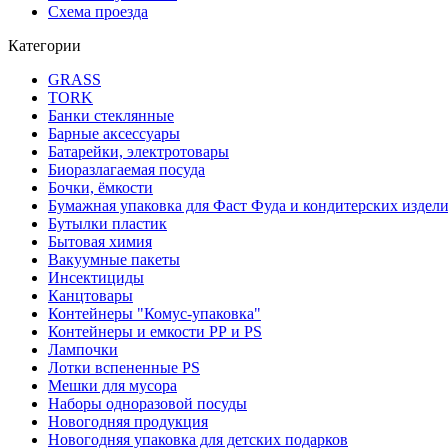
Схема проезда
Категории
GRASS
TORK
Банки стеклянные
Барные аксессуары
Батарейки, электротовары
Биоразлагаемая посуда
Бочки, ёмкости
Бумажная упаковка для Фаст Фуда и кондитерских издел
Бутылки пластик
Бытовая химия
Вакуумные пакеты
Инсектициды
Канцтовары
Контейнеры "Комус-упаковка"
Контейнеры и емкости РР и PS
Лампочки
Лотки вспененные PS
Мешки для мусора
Наборы одноразовой посуды
Новогодняя продукция
Новогодняя упаковка для детских подарков