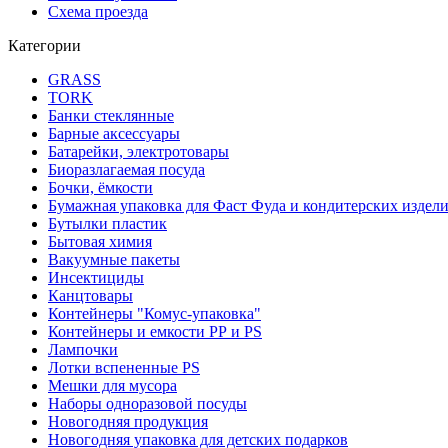
Схема проезда
Категории
GRASS
TORK
Банки стеклянные
Барные аксессуары
Батарейки, электротовары
Биоразлагаемая посуда
Бочки, ёмкости
Бумажная упаковка для Фаст Фуда и кондитерских издел
Бутылки пластик
Бытовая химия
Вакуумные пакеты
Инсектициды
Канцтовары
Контейнеры "Комус-упаковка"
Контейнеры и емкости РР и PS
Лампочки
Лотки вспененные PS
Мешки для мусора
Наборы одноразовой посуды
Новогодняя продукция
Новогодняя упаковка для детских подарков