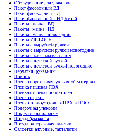
Оборудование для упаковки
Пакет фасовочный ВД
Пакет фасовочный НД
Пакет фасовочный ПНД Китай
Пакеты "майка" ВД
Пакеты "майка" НД
Пакеты "майка" новогодние
Пакеты ZIP-LOCK
Пакеты с вырубной ручкой
Пакеты с вырубной ручкой новогодние
Пакеты с клеевым клапаном
Пакеты с петлевой ручкой
Пакеты с петлевой ручкой новогодние
Перчатки, рукавицы
Пикник
Пленка парниковая, укрывной материал
Пленка пищевая ПВХ
Пленка пищевая полиэтилен
Пленка стрейч
Пленка термоусадочная ПВХ и ПОФ
Подарочная упаковка
Покрытия напольные
Посуда бумажная
Посуда одноразовая пластик
Салфетки ажурные, тарталетки