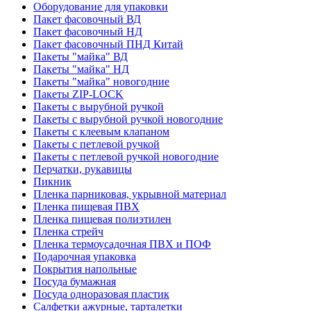
Оборудование для упаковки
Пакет фасовочный ВД
Пакет фасовочный НД
Пакет фасовочный ПНД Китай
Пакеты "майка" ВД
Пакеты "майка" НД
Пакеты "майка" новогодние
Пакеты ZIP-LOCK
Пакеты с вырубной ручкой
Пакеты с вырубной ручкой новогодние
Пакеты с клеевым клапаном
Пакеты с петлевой ручкой
Пакеты с петлевой ручкой новогодние
Перчатки, рукавицы
Пикник
Пленка парниковая, укрывной материал
Пленка пищевая ПВХ
Пленка пищевая полиэтилен
Пленка стрейч
Пленка термоусадочная ПВХ и ПОФ
Подарочная упаковка
Покрытия напольные
Посуда бумажная
Посуда одноразовая пластик
Салфетки ажурные, тарталетки