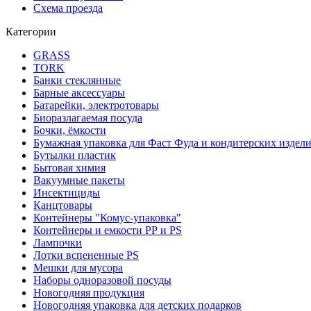
Схема проезда
Категории
GRASS
TORK
Банки стеклянные
Барные аксессуары
Батарейки, электротовары
Биоразлагаемая посуда
Бочки, ёмкости
Бумажная упаковка для Фаст Фуда и кондитерских издел
Бутылки пластик
Бытовая химия
Вакуумные пакеты
Инсектициды
Канцтовары
Контейнеры "Комус-упаковка"
Контейнеры и емкости РР и PS
Лампочки
Лотки вспененные PS
Мешки для мусора
Наборы одноразовой посуды
Новогодняя продукция
Новогодняя упаковка для детских подарков