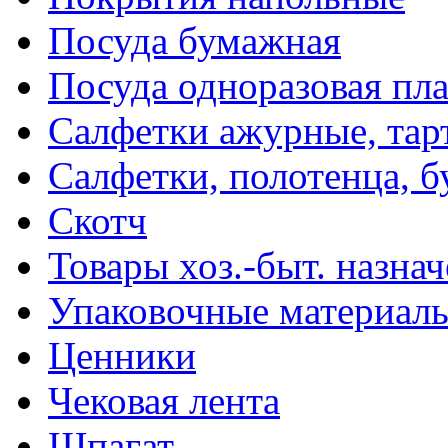
Посуда бумажная
Посуда одноразовая пл
Салфетки ажурные, тар
Салфетки, полотенца, б
Скотч
Товары хоз.-быт. назна
Упаковочные материал
Ценники
Чековая лента
Шпагат