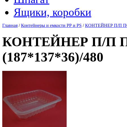
Ящики, коробки
Главная
/
Контейнеры и емкости РР и PS
/
КОНТЕЙНЕР П/П ПОД
КОНТЕЙНЕР П/П ПО
(187*137*36)/480