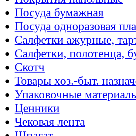
Посуда бумажная
Посуда одноразовая пл
Салфетки ажурные, тар
Салфетки, полотенца, б
Скотч
Товары хоз.-быт. назна
Упаковочные материал
Ценники
Чековая лента
Шпагат