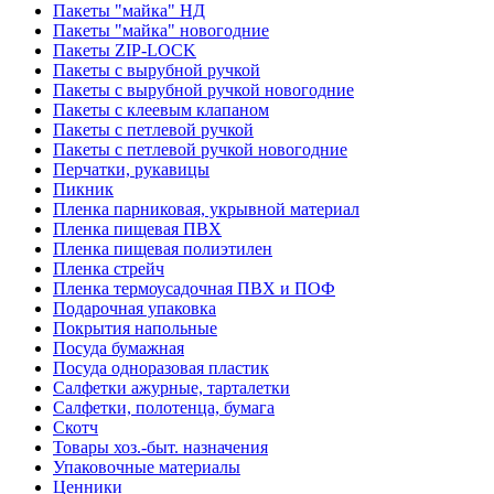
Пакеты "майка" НД
Пакеты "майка" новогодние
Пакеты ZIP-LOCK
Пакеты с вырубной ручкой
Пакеты с вырубной ручкой новогодние
Пакеты с клеевым клапаном
Пакеты с петлевой ручкой
Пакеты с петлевой ручкой новогодние
Перчатки, рукавицы
Пикник
Пленка парниковая, укрывной материал
Пленка пищевая ПВХ
Пленка пищевая полиэтилен
Пленка стрейч
Пленка термоусадочная ПВХ и ПОФ
Подарочная упаковка
Покрытия напольные
Посуда бумажная
Посуда одноразовая пластик
Салфетки ажурные, тарталетки
Салфетки, полотенца, бумага
Скотч
Товары хоз.-быт. назначения
Упаковочные материалы
Ценники