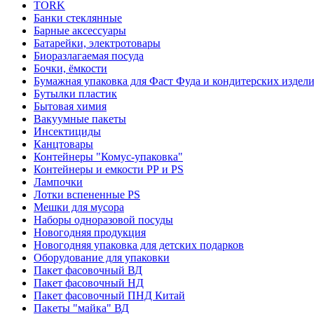
TORK
Банки стеклянные
Барные аксессуары
Батарейки, электротовары
Биоразлагаемая посуда
Бочки, ёмкости
Бумажная упаковка для Фаст Фуда и кондитерских издел
Бутылки пластик
Бытовая химия
Вакуумные пакеты
Инсектициды
Канцтовары
Контейнеры "Комус-упаковка"
Контейнеры и емкости РР и PS
Лампочки
Лотки вспененные PS
Мешки для мусора
Наборы одноразовой посуды
Новогодняя продукция
Новогодняя упаковка для детских подарков
Оборудование для упаковки
Пакет фасовочный ВД
Пакет фасовочный НД
Пакет фасовочный ПНД Китай
Пакеты "майка" ВД