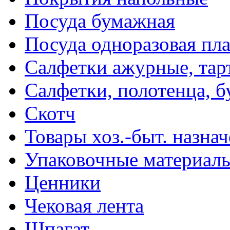
Посуда бумажная
Посуда одноразовая пл
Салфетки ажурные, тар
Салфетки, полотенца, б
Скотч
Товары хоз.-быт. назна
Упаковочные материал
Ценники
Чековая лента
Шпагат