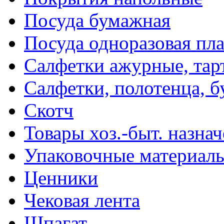
Посуда бумажная
Посуда одноразовая пл
Салфетки ажурные, тар
Салфетки, полотенца, б
Скотч
Товары хоз.-быт. назна
Упаковочные материал
Ценники
Чековая лента
Шпагат