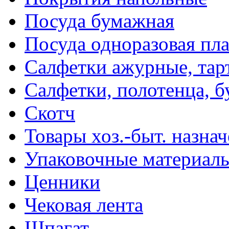
Посуда бумажная
Посуда одноразовая пл
Салфетки ажурные, тар
Салфетки, полотенца, б
Скотч
Товары хоз.-быт. назна
Упаковочные материал
Ценники
Чековая лента
Шпагат