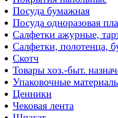
Посуда бумажная
Посуда одноразовая пл
Салфетки ажурные, тар
Салфетки, полотенца, б
Скотч
Товары хоз.-быт. назна
Упаковочные материал
Ценники
Чековая лента
Шпагат