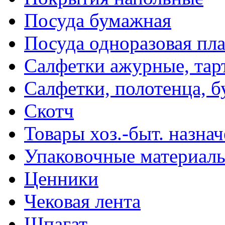
Посуда бумажная
Посуда одноразовая пл
Салфетки ажурные, тар
Салфетки, полотенца, б
Скотч
Товары хоз.-быт. назна
Упаковочные материал
Ценники
Чековая лента
Шпагат