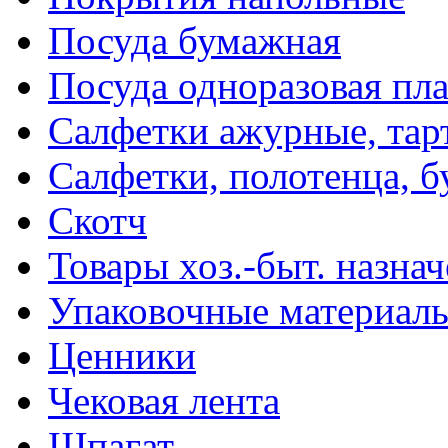
Посуда бумажная
Посуда одноразовая пл
Салфетки ажурные, тар
Салфетки, полотенца, б
Скотч
Товары хоз.-быт. назна
Упаковочные материал
Ценники
Чековая лента
Шпагат