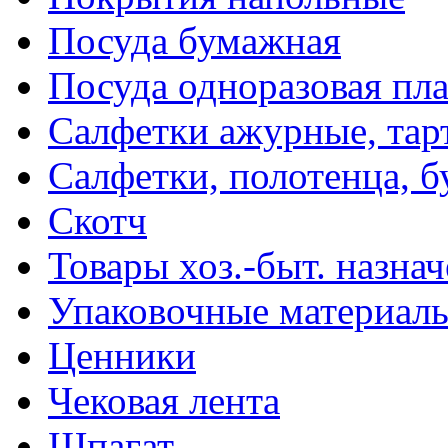
Посуда бумажная
Посуда одноразовая пл
Салфетки ажурные, тар
Салфетки, полотенца, б
Скотч
Товары хоз.-быт. назна
Упаковочные материал
Ценники
Чековая лента
Шпагат