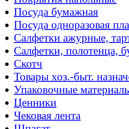
Посуда бумажная
Посуда одноразовая пл
Салфетки ажурные, тар
Салфетки, полотенца, б
Скотч
Товары хоз.-быт. назна
Упаковочные материал
Ценники
Чековая лента
Шпагат