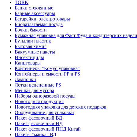
TORK
Банки стеклянные
Барные аксессуары
Батарейки, электротовары
Биоразлагаемая посуда
Бочки, ёмкости
Бумажная упаковка для Фаст Фуда и кондитерских издел
Бутылки пластик
Бытовая химия
Вакуумные пакеты
Инсектициды
Канцтовары
Контейнеры "Комус-упаковка"
Контейнеры и емкости РР и PS
Лампочки
Лотки вспененные PS
Мешки для мусора
Наборы одноразовой посуды
Новогодняя продукция
Новогодняя упаковка для детских подарков
Оборудование для упаковки
Пакет фасовочный ВД
Пакет фасовочный НД
Пакет фасовочный ПНД Китай
Пакеты "майка" ВД