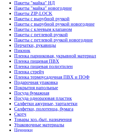
Пакеты "майка" НД
Пакеты "майка" новогодние
Пакеты ZIP-LOCK
Пакеты с вырубной ручкой
Пакеты с вырубной ручкой новогодние
Пакеты с клеевым клапаном
Пакеты с петлевой ручкой
Пакеты с петлевой ручкой новогодние
Перчатки, рукавицы
Пикник
Пленка парниковая, укрывной материал
Пленка пищевая ПВХ
Пленка пищевая полиэтилен
Пленка стрейч
Пленка термоусадочная ПВХ и ПОФ
Подарочная упаковка
Покрытия напольные
Посуда бумажная
Посуда одноразовая пластик
Салфетки ажурные, тарталетки
Салфетки, полотенца, бумага
Скотч
Товары хоз.-быт. назначения
Упаковочные материалы
Ценники