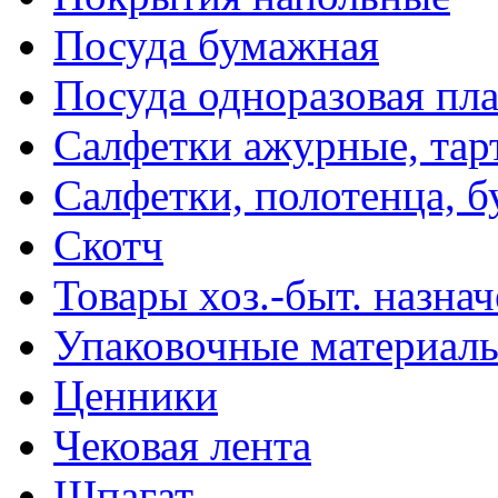
Посуда бумажная
Посуда одноразовая пл
Салфетки ажурные, тар
Салфетки, полотенца, б
Скотч
Товары хоз.-быт. назна
Упаковочные материал
Ценники
Чековая лента
Шпагат