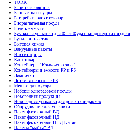
TORK
Банки стеклянные
Барные аксессуары
Батарейки, электротовары
Биоразлагаемая посуда
Бочки, ёмкости
Бумажная упаковка для Фаст Фуда и кондитерских издел
Бутылки пластик
Бытовая химия
Вакуумные пакеты
Инсектициды
Канцтовары
Контейнеры "Комус-упаковка"
Контейнеры и емкости РР и PS
Лампочки
Лотки вспененные PS
Мешки для мусора
Наборы одноразовой посуды
Новогодняя продукция
Новогодняя упаковка для детских подарков
Оборудование для упаковки
Пакет фасовочный ВД
Пакет фасовочный НД
Пакет фасовочный ПНД Китай
Пакеты "майка" ВД