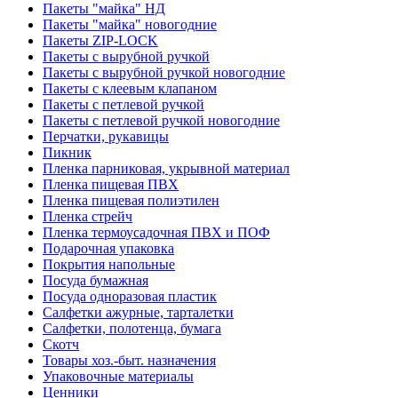
Пакеты "майка" НД
Пакеты "майка" новогодние
Пакеты ZIP-LOCK
Пакеты с вырубной ручкой
Пакеты с вырубной ручкой новогодние
Пакеты с клеевым клапаном
Пакеты с петлевой ручкой
Пакеты с петлевой ручкой новогодние
Перчатки, рукавицы
Пикник
Пленка парниковая, укрывной материал
Пленка пищевая ПВХ
Пленка пищевая полиэтилен
Пленка стрейч
Пленка термоусадочная ПВХ и ПОФ
Подарочная упаковка
Покрытия напольные
Посуда бумажная
Посуда одноразовая пластик
Салфетки ажурные, тарталетки
Салфетки, полотенца, бумага
Скотч
Товары хоз.-быт. назначения
Упаковочные материалы
Ценники