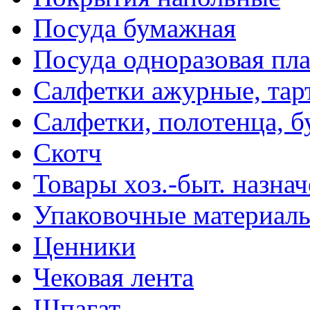
Посуда бумажная
Посуда одноразовая пл
Салфетки ажурные, тар
Салфетки, полотенца, б
Скотч
Товары хоз.-быт. назна
Упаковочные материал
Ценники
Чековая лента
Шпагат