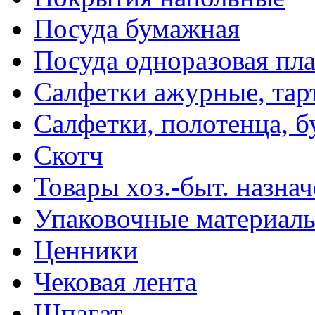
Посуда бумажная
Посуда одноразовая пл
Салфетки ажурные, тар
Салфетки, полотенца, б
Скотч
Товары хоз.-быт. назна
Упаковочные материал
Ценники
Чековая лента
Шпагат