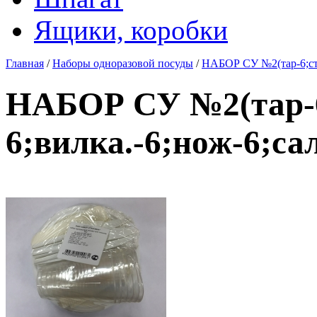
Ящики, коробки
Главная
/
Наборы одноразовой посуды
/
НАБОР СУ №2(тар-6;ст.0
НАБОР СУ №2(тар-6;
6;вилка.-6;нож-6;сал