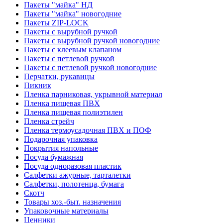
Пакеты "майка" НД
Пакеты "майка" новогодние
Пакеты ZIP-LOCK
Пакеты с вырубной ручкой
Пакеты с вырубной ручкой новогодние
Пакеты с клеевым клапаном
Пакеты с петлевой ручкой
Пакеты с петлевой ручкой новогодние
Перчатки, рукавицы
Пикник
Пленка парниковая, укрывной материал
Пленка пищевая ПВХ
Пленка пищевая полиэтилен
Пленка стрейч
Пленка термоусадочная ПВХ и ПОФ
Подарочная упаковка
Покрытия напольные
Посуда бумажная
Посуда одноразовая пластик
Салфетки ажурные, тарталетки
Салфетки, полотенца, бумага
Скотч
Товары хоз.-быт. назначения
Упаковочные материалы
Ценники