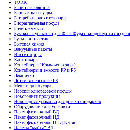
TORK
Банки стеклянные
Барные аксессуары
Батарейки, электротовары
Биоразлагаемая посуда
Бочки, ёмкости
Бумажная упаковка для Фаст Фуда и кондитерских издел
Бутылки пластик
Бытовая химия
Вакуумные пакеты
Инсектициды
Канцтовары
Контейнеры "Комус-упаковка"
Контейнеры и емкости РР и PS
Лампочки
Лотки вспененные PS
Мешки для мусора
Наборы одноразовой посуды
Новогодняя продукция
Новогодняя упаковка для детских подарков
Оборудование для упаковки
Пакет фасовочный ВД
Пакет фасовочный НД
Пакет фасовочный ПНД Китай
Пакеты "майка" ВД