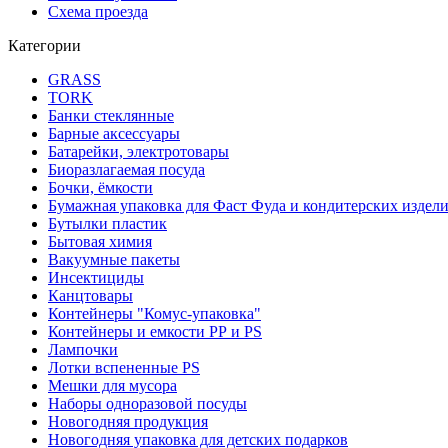
Схема проезда
Категории
GRASS
TORK
Банки стеклянные
Барные аксессуары
Батарейки, электротовары
Биоразлагаемая посуда
Бочки, ёмкости
Бумажная упаковка для Фаст Фуда и кондитерских издел
Бутылки пластик
Бытовая химия
Вакуумные пакеты
Инсектициды
Канцтовары
Контейнеры "Комус-упаковка"
Контейнеры и емкости РР и PS
Лампочки
Лотки вспененные PS
Мешки для мусора
Наборы одноразовой посуды
Новогодняя продукция
Новогодняя упаковка для детских подарков