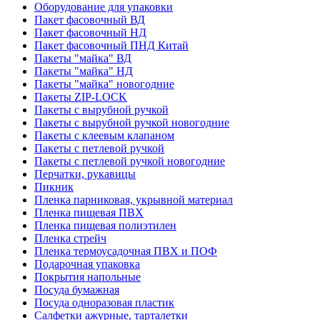
Оборудование для упаковки
Пакет фасовочный ВД
Пакет фасовочный НД
Пакет фасовочный ПНД Китай
Пакеты "майка" ВД
Пакеты "майка" НД
Пакеты "майка" новогодние
Пакеты ZIP-LOCK
Пакеты с вырубной ручкой
Пакеты с вырубной ручкой новогодние
Пакеты с клеевым клапаном
Пакеты с петлевой ручкой
Пакеты с петлевой ручкой новогодние
Перчатки, рукавицы
Пикник
Пленка парниковая, укрывной материал
Пленка пищевая ПВХ
Пленка пищевая полиэтилен
Пленка стрейч
Пленка термоусадочная ПВХ и ПОФ
Подарочная упаковка
Покрытия напольные
Посуда бумажная
Посуда одноразовая пластик
Салфетки ажурные, тарталетки