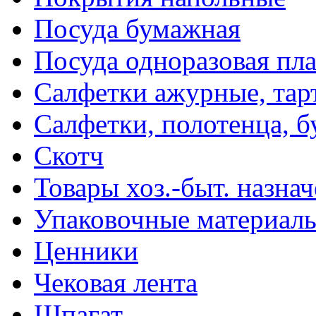
Посуда бумажная
Посуда одноразовая пл
Салфетки ажурные, тар
Салфетки, полотенца, б
Скотч
Товары хоз.-быт. назна
Упаковочные материал
Ценники
Чековая лента
Шпагат