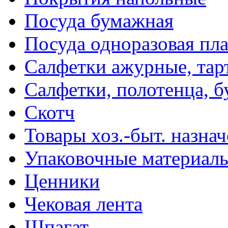
Посуда бумажная
Посуда одноразовая пл
Салфетки ажурные, тар
Салфетки, полотенца, б
Скотч
Товары хоз.-быт. назна
Упаковочные материал
Ценники
Чековая лента
Шпагат