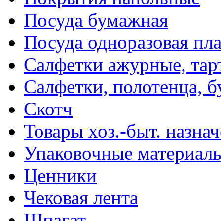
Посуда бумажная
Посуда одноразовая пл
Салфетки ажурные, тар
Салфетки, полотенца, б
Скотч
Товары хоз.-быт. назна
Упаковочные материал
Ценники
Чековая лента
Шпагат