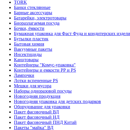
TORK
Банки стеклянные
Барные аксессуары
Батарейки, электротовары
Биоразлагаемая посуда
Бочки, ёмкости
Бумажная упаковка для Фаст Фуда и кондитерских издел
Бутылки пластик
Бытовая химия
Вакуумные пакеты
Инсектициды
Канцтовары
Контейнеры "Комус-упаковка"
Контейнеры и емкости РР и PS
Лампочки
Лотки вспененные PS
Мешки для мусора
Наборы одноразовой посуды
Новогодняя продукция
Новогодняя упаковка для детских подарков
Оборудование для упаковки
Пакет фасовочный ВД
Пакет фасовочный НД
Пакет фасовочный ПНД Китай
Пакеты "майка" ВД