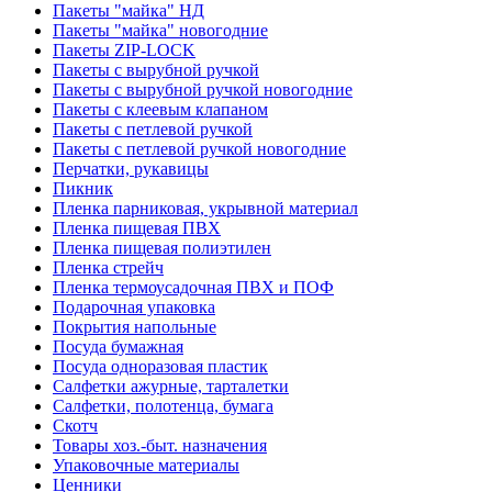
Пакеты "майка" НД
Пакеты "майка" новогодние
Пакеты ZIP-LOCK
Пакеты с вырубной ручкой
Пакеты с вырубной ручкой новогодние
Пакеты с клеевым клапаном
Пакеты с петлевой ручкой
Пакеты с петлевой ручкой новогодние
Перчатки, рукавицы
Пикник
Пленка парниковая, укрывной материал
Пленка пищевая ПВХ
Пленка пищевая полиэтилен
Пленка стрейч
Пленка термоусадочная ПВХ и ПОФ
Подарочная упаковка
Покрытия напольные
Посуда бумажная
Посуда одноразовая пластик
Салфетки ажурные, тарталетки
Салфетки, полотенца, бумага
Скотч
Товары хоз.-быт. назначения
Упаковочные материалы
Ценники