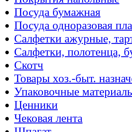
Посуда бумажная
Посуда одноразовая пл
Салфетки ажурные, тар
Салфетки, полотенца, б
Скотч
Товары хоз.-быт. назна
Упаковочные материал
Ценники
Чековая лента
Шпагат