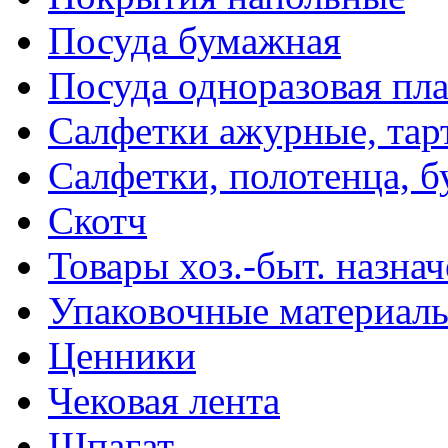
Посуда бумажная
Посуда одноразовая пл
Салфетки ажурные, тар
Салфетки, полотенца, б
Скотч
Товары хоз.-быт. назна
Упаковочные материал
Ценники
Чековая лента
Шпагат