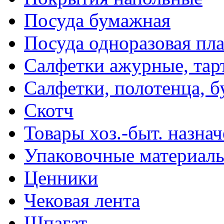
Посуда бумажная
Посуда одноразовая пл
Салфетки ажурные, тар
Салфетки, полотенца, б
Скотч
Товары хоз.-быт. назна
Упаковочные материал
Ценники
Чековая лента
Шпагат