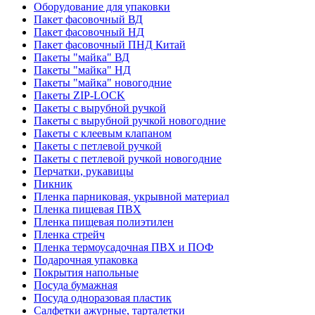
Оборудование для упаковки
Пакет фасовочный ВД
Пакет фасовочный НД
Пакет фасовочный ПНД Китай
Пакеты "майка" ВД
Пакеты "майка" НД
Пакеты "майка" новогодние
Пакеты ZIP-LOCK
Пакеты с вырубной ручкой
Пакеты с вырубной ручкой новогодние
Пакеты с клеевым клапаном
Пакеты с петлевой ручкой
Пакеты с петлевой ручкой новогодние
Перчатки, рукавицы
Пикник
Пленка парниковая, укрывной материал
Пленка пищевая ПВХ
Пленка пищевая полиэтилен
Пленка стрейч
Пленка термоусадочная ПВХ и ПОФ
Подарочная упаковка
Покрытия напольные
Посуда бумажная
Посуда одноразовая пластик
Салфетки ажурные, тарталетки