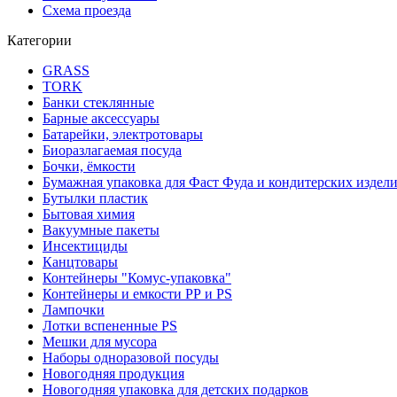
Схема проезда
Категории
GRASS
TORK
Банки стеклянные
Барные аксессуары
Батарейки, электротовары
Биоразлагаемая посуда
Бочки, ёмкости
Бумажная упаковка для Фаст Фуда и кондитерских издел
Бутылки пластик
Бытовая химия
Вакуумные пакеты
Инсектициды
Канцтовары
Контейнеры "Комус-упаковка"
Контейнеры и емкости РР и PS
Лампочки
Лотки вспененные PS
Мешки для мусора
Наборы одноразовой посуды
Новогодняя продукция
Новогодняя упаковка для детских подарков