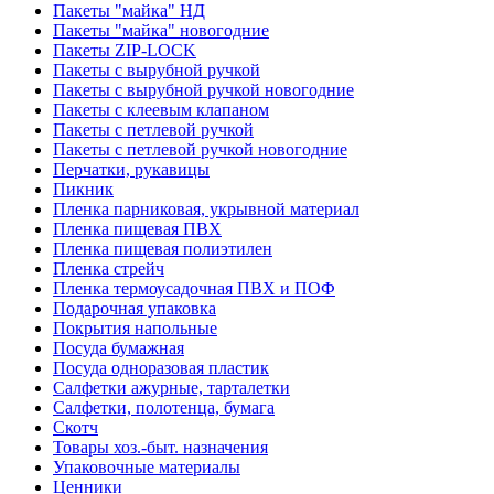
Пакеты "майка" НД
Пакеты "майка" новогодние
Пакеты ZIP-LOCK
Пакеты с вырубной ручкой
Пакеты с вырубной ручкой новогодние
Пакеты с клеевым клапаном
Пакеты с петлевой ручкой
Пакеты с петлевой ручкой новогодние
Перчатки, рукавицы
Пикник
Пленка парниковая, укрывной материал
Пленка пищевая ПВХ
Пленка пищевая полиэтилен
Пленка стрейч
Пленка термоусадочная ПВХ и ПОФ
Подарочная упаковка
Покрытия напольные
Посуда бумажная
Посуда одноразовая пластик
Салфетки ажурные, тарталетки
Салфетки, полотенца, бумага
Скотч
Товары хоз.-быт. назначения
Упаковочные материалы
Ценники