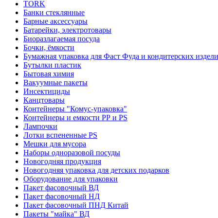
TORK
Банки стеклянные
Барные аксессуары
Батарейки, электротовары
Биоразлагаемая посуда
Бочки, ёмкости
Бумажная упаковка для Фаст Фуда и кондитерских издел
Бутылки пластик
Бытовая химия
Вакуумные пакеты
Инсектициды
Канцтовары
Контейнеры "Комус-упаковка"
Контейнеры и емкости РР и PS
Лампочки
Лотки вспененные PS
Мешки для мусора
Наборы одноразовой посуды
Новогодняя продукция
Новогодняя упаковка для детских подарков
Оборудование для упаковки
Пакет фасовочный ВД
Пакет фасовочный НД
Пакет фасовочный ПНД Китай
Пакеты "майка" ВД