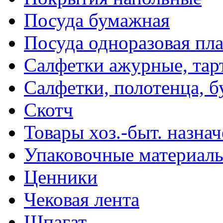
Посуда бумажная
Посуда одноразовая пл
Салфетки ажурные, тар
Салфетки, полотенца, б
Скотч
Товары хоз.-быт. назна
Упаковочные материал
Ценники
Чековая лента
Шпагат