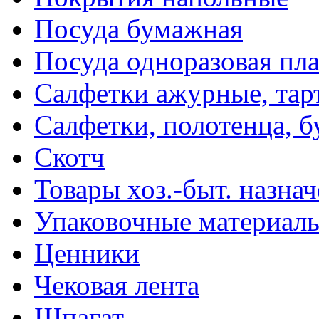
Посуда бумажная
Посуда одноразовая пл
Салфетки ажурные, тар
Салфетки, полотенца, б
Скотч
Товары хоз.-быт. назна
Упаковочные материал
Ценники
Чековая лента
Шпагат