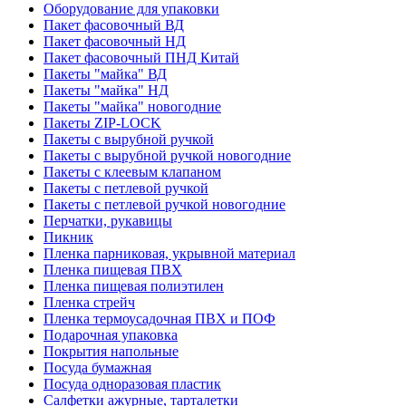
Оборудование для упаковки
Пакет фасовочный ВД
Пакет фасовочный НД
Пакет фасовочный ПНД Китай
Пакеты "майка" ВД
Пакеты "майка" НД
Пакеты "майка" новогодние
Пакеты ZIP-LOCK
Пакеты с вырубной ручкой
Пакеты с вырубной ручкой новогодние
Пакеты с клеевым клапаном
Пакеты с петлевой ручкой
Пакеты с петлевой ручкой новогодние
Перчатки, рукавицы
Пикник
Пленка парниковая, укрывной материал
Пленка пищевая ПВХ
Пленка пищевая полиэтилен
Пленка стрейч
Пленка термоусадочная ПВХ и ПОФ
Подарочная упаковка
Покрытия напольные
Посуда бумажная
Посуда одноразовая пластик
Салфетки ажурные, тарталетки