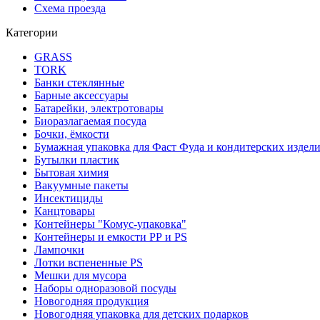
Схема проезда
Категории
GRASS
TORK
Банки стеклянные
Барные аксессуары
Батарейки, электротовары
Биоразлагаемая посуда
Бочки, ёмкости
Бумажная упаковка для Фаст Фуда и кондитерских издел
Бутылки пластик
Бытовая химия
Вакуумные пакеты
Инсектициды
Канцтовары
Контейнеры "Комус-упаковка"
Контейнеры и емкости РР и PS
Лампочки
Лотки вспененные PS
Мешки для мусора
Наборы одноразовой посуды
Новогодняя продукция
Новогодняя упаковка для детских подарков