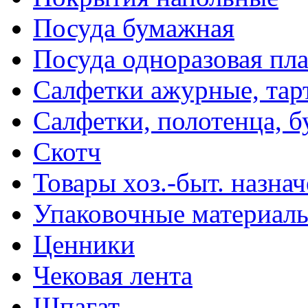
Посуда бумажная
Посуда одноразовая пл
Салфетки ажурные, тар
Салфетки, полотенца, б
Скотч
Товары хоз.-быт. назна
Упаковочные материал
Ценники
Чековая лента
Шпагат