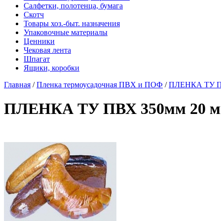
Салфетки, полотенца, бумага
Скотч
Товары хоз.-быт. назначения
Упаковочные материалы
Ценники
Чековая лента
Шпагат
Ящики, коробки
Главная
/
Пленка термоусадочная ПВХ и ПОФ
/
ПЛЕНКА ТУ ПВ
ПЛЕНКА ТУ ПВХ 350мм 20 м