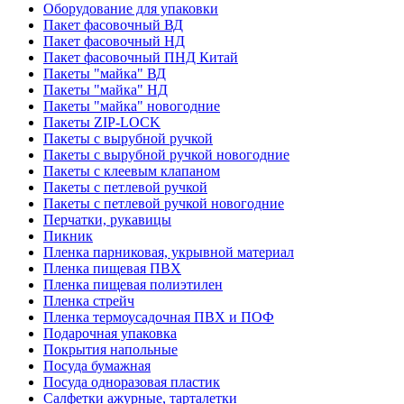
Оборудование для упаковки
Пакет фасовочный ВД
Пакет фасовочный НД
Пакет фасовочный ПНД Китай
Пакеты "майка" ВД
Пакеты "майка" НД
Пакеты "майка" новогодние
Пакеты ZIP-LOCK
Пакеты с вырубной ручкой
Пакеты с вырубной ручкой новогодние
Пакеты с клеевым клапаном
Пакеты с петлевой ручкой
Пакеты с петлевой ручкой новогодние
Перчатки, рукавицы
Пикник
Пленка парниковая, укрывной материал
Пленка пищевая ПВХ
Пленка пищевая полиэтилен
Пленка стрейч
Пленка термоусадочная ПВХ и ПОФ
Подарочная упаковка
Покрытия напольные
Посуда бумажная
Посуда одноразовая пластик
Салфетки ажурные, тарталетки