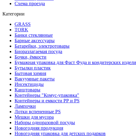
Схема проезда
Категории
GRASS
TORK
Банки стеклянные
Барные аксессуары
Батарейки, электротовары
Биоразлагаемая посуда
Бочки, ёмкости
Бумажная упаковка для Фаст Фуда и кондитерских издел
Бутылки пластик
Бытовая химия
Вакуумные пакеты
Инсектициды
Канцтовары
Контейнеры "Комус-упаковка"
Контейнеры и емкости РР и PS
Лампочки
Лотки вспененные PS
Мешки для мусора
Наборы одноразовой посуды
Новогодняя продукция
Новогодняя упаковка для детских подарков