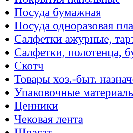
Посуда бумажная
Посуда одноразовая пл
Салфетки ажурные, тар
Салфетки, полотенца, б
Скотч
Товары хоз.-быт. назна
Упаковочные материал
Ценники
Чековая лента
Шпагат