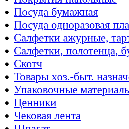
Посуда бумажная
Посуда одноразовая пл
Салфетки ажурные, тар
Салфетки, полотенца, б
Скотч
Товары хоз.-быт. назна
Упаковочные материал
Ценники
Чековая лента
Шпагат