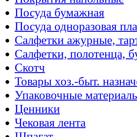
Посуда бумажная
Посуда одноразовая пл
Салфетки ажурные, тар
Салфетки, полотенца, б
Скотч
Товары хоз.-быт. назна
Упаковочные материал
Ценники
Чековая лента
Шпагат