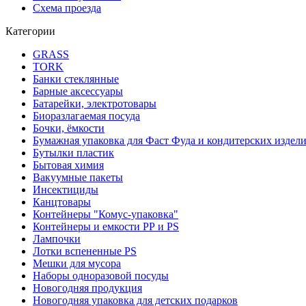
Схема проезда
Категории
GRASS
TORK
Банки стеклянные
Барные аксессуары
Батарейки, электротовары
Биоразлагаемая посуда
Бочки, ёмкости
Бумажная упаковка для Фаст Фуда и кондитерских издел
Бутылки пластик
Бытовая химия
Вакуумные пакеты
Инсектициды
Канцтовары
Контейнеры "Комус-упаковка"
Контейнеры и емкости РР и PS
Лампочки
Лотки вспененные PS
Мешки для мусора
Наборы одноразовой посуды
Новогодняя продукция
Новогодняя упаковка для детских подарков