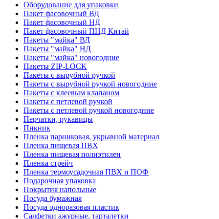
Оборудование для упаковки
Пакет фасовочный ВД
Пакет фасовочный НД
Пакет фасовочный ПНД Китай
Пакеты "майка" ВД
Пакеты "майка" НД
Пакеты "майка" новогодние
Пакеты ZIP-LOCK
Пакеты с вырубной ручкой
Пакеты с вырубной ручкой новогодние
Пакеты с клеевым клапаном
Пакеты с петлевой ручкой
Пакеты с петлевой ручкой новогодние
Перчатки, рукавицы
Пикник
Пленка парниковая, укрывной материал
Пленка пищевая ПВХ
Пленка пищевая полиэтилен
Пленка стрейч
Пленка термоусадочная ПВХ и ПОФ
Подарочная упаковка
Покрытия напольные
Посуда бумажная
Посуда одноразовая пластик
Салфетки ажурные, тарталетки