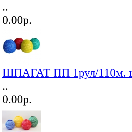
..
0.00р.
ШПАГАТ ПП 1рул/110м. ц
..
0.00р.