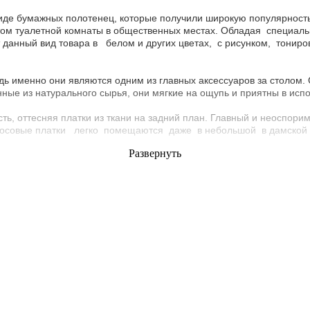
иде бумажных полотенец, которые получили широкую популярность 
м туалетной комнаты в общественных местах. Обладая специальн
 данный вид товара в белом и других цветах, с рисунком, тонир
дь именно они являются одним из главных аксессуаров за столом.
нные из натурального сырья, они мягкие на ощупь и приятны в испо
, оттесняя платки из ткани на задний план. Главный и неоспорим
е носовые платки легко помещаются даже в небольшой в дамской
Развернуть