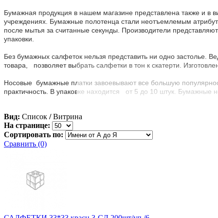
Бумажная продукция в нашем магазине представлена также и в в
учреждениях. Бумажные полотенца стали неотъемлемым атрибуто
после мытья за считанные секунды. Производители представляют
упаковки.
Без бумажных салфеток нельзя представить ни одно застолье. Ве
товара, позволяет выбрать салфетки в тон к скатерти. Изготовле
Носовые бумажные платки завоевывают все большую популярность
практичность. В упаковке находится от 5 до 10 штук. Бумажны
Вид:
Список
/
Витрина
На странице:
Сортировать по:
Сравнить (0)
САЛФЕТКИ 33*33 красн 3-СЛ.200шт/уп./6