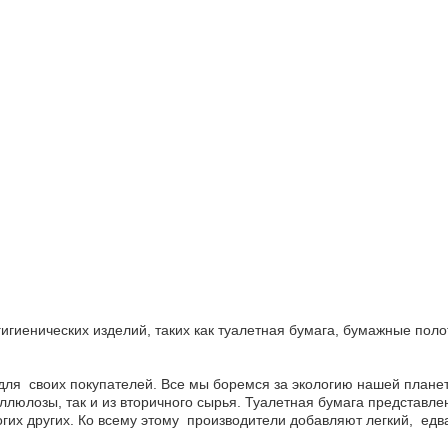
игиенических изделий, таких как туалетная бумага, бумажные пол
ля своих покупателей. Все мы боремся за экологию нашей планет
люлозы, так и из вторичного сырья. Туалетная бумага представлен
огих других. Ко всему этому производители добавляют легкий, едв