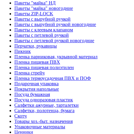
Пакеты "майка" НД
Пакеты "майка" новогодние
Пакеты ZIP-LOCK
Пакеты с вырубной ручкой
Пакеты с вырубной ручкой новогодние
Пакеты с клеевым клапаном
Пакеты с петлевой ручкой
Пакеты с петлевой ручкой новогодние
Перчатки, рукавицы
Пикник
Пленка парниковая, укрывной материал
Пленка пищевая ПВХ
Пленка пищевая полиэтилен
Пленка стрейч
Пленка термоусадочная ПВХ и ПОФ
Подарочная упаковка
Покрытия напольные
Посуда бумажная
Посуда одноразовая пластик
Салфетки ажурные, тарталетки
Салфетки, полотенца, бумага
Скотч
Товары хоз.-быт. назначения
Упаковочные материалы
Ценники