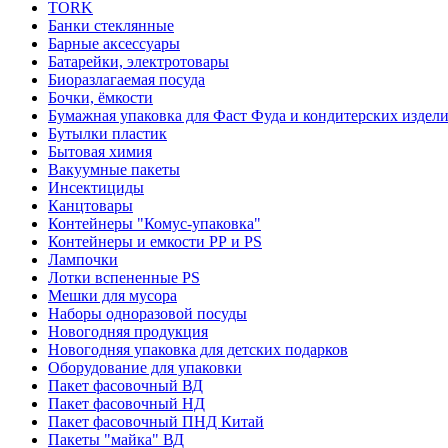
TORK
Банки стеклянные
Барные аксессуары
Батарейки, электротовары
Биоразлагаемая посуда
Бочки, ёмкости
Бумажная упаковка для Фаст Фуда и кондитерских издел
Бутылки пластик
Бытовая химия
Вакуумные пакеты
Инсектициды
Канцтовары
Контейнеры "Комус-упаковка"
Контейнеры и емкости РР и PS
Лампочки
Лотки вспененные PS
Мешки для мусора
Наборы одноразовой посуды
Новогодняя продукция
Новогодняя упаковка для детских подарков
Оборудование для упаковки
Пакет фасовочный ВД
Пакет фасовочный НД
Пакет фасовочный ПНД Китай
Пакеты "майка" ВД