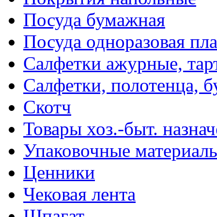
Посуда бумажная
Посуда одноразовая пл
Салфетки ажурные, тар
Салфетки, полотенца, б
Скотч
Товары хоз.-быт. назна
Упаковочные материал
Ценники
Чековая лента
Шпагат