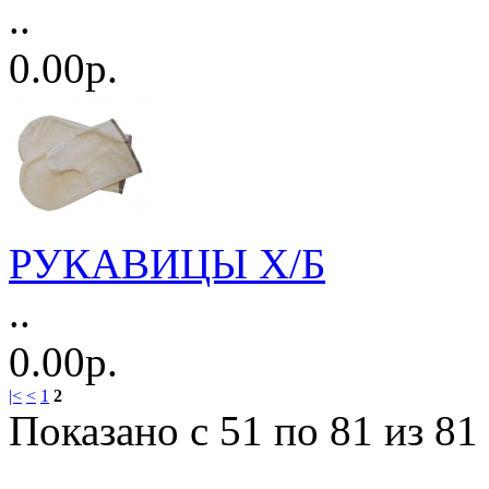
..
0.00р.
РУКАВИЦЫ Х/Б
..
0.00р.
|<
<
1
2
Показано с 51 по 81 из 81 