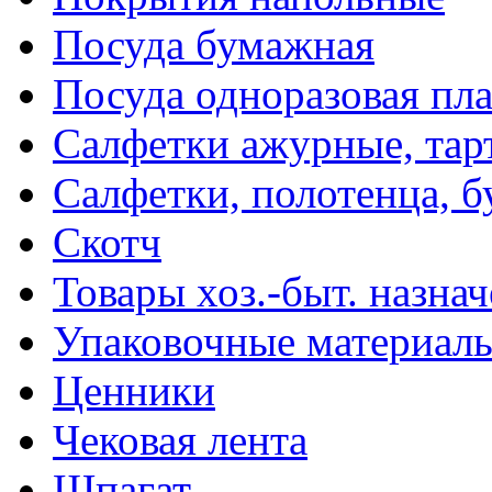
Посуда бумажная
Посуда одноразовая пл
Салфетки ажурные, тар
Салфетки, полотенца, б
Скотч
Товары хоз.-быт. назна
Упаковочные материал
Ценники
Чековая лента
Шпагат