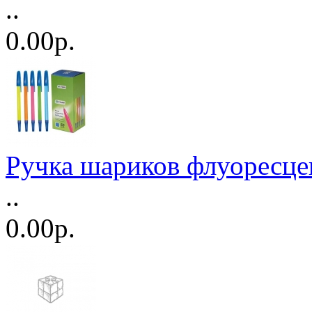
..
0.00р.
Ручка шариков флуоресце
..
0.00р.