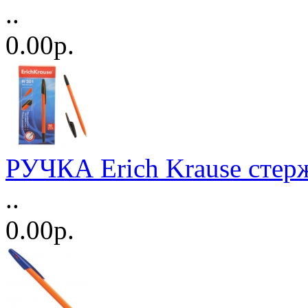
..
0.00р.
РУЧКА Erich Krause стер
..
0.00р.