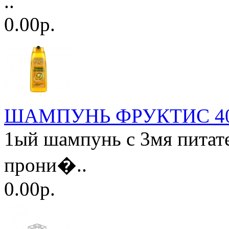
..
0.00р.
ШАМПУНЬ ФРУКТИС 400м
1ый шампунь с 3мя питат
прони�..
0.00р.