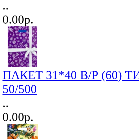
..
0.00р.
ПАКЕТ 31*40 В/Р (60) Т
50/500
..
0.00р.